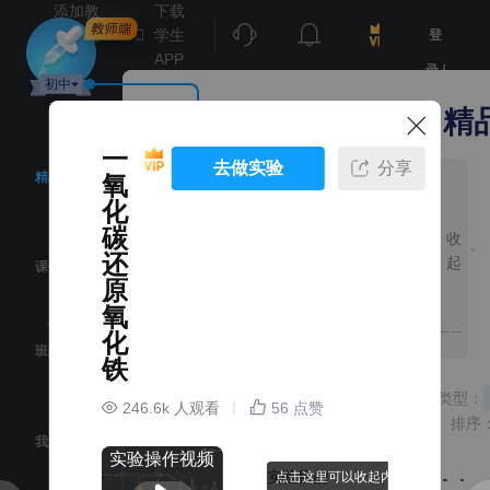
添加教
下载
师端至
学生
登
桌面
APP
录 /
初中
注
NB化学实验教师端 · 精
这里都可以切换学段哦~
册
一
去做实验
分享
章节
知识点
知道了
精品实验
氧
实
化
验
所有教材·所有资源
碳
收
专
还
题
起
课例中心
推
原
新人教版
新人教版
荐
氧
人教版
人教版
化
班级作业
铁
分享
分享
分
点
科粤版
科粤版
资源类型：
246.6k
人观看
56
点赞
鲁科版五四制
鲁科版五四制
排序
我的实验
实验操作视频
沪教版
沪教版
实验目的：
点击这里可以收起内容哦